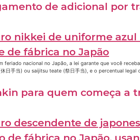
amento de adicional por t
 feriado nacional no Japão, a lei garante que você receb
e (休日手当) ou saijitsu teate (祭日手当), e o percentual legal 
kin para quem começa a t