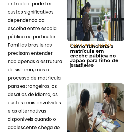
entrada e pode ter
custos significativos
dependendo da
escolha entre escola
pública ou particular.
Famílias brasileiras
FAMÍLIA NO JAPÃO
Como funciona a
matrícula em
precisam entender
creche pública no
Japão para filho de
não apenas a estrutura
brasileiro
julho 21, 2026
do sistema, mas o
processo de matrícula
para estrangeiros, os
desafios de idioma, os
custos reais envolvidos
e as alternativas
disponíveis quando o
adolescente chega ao