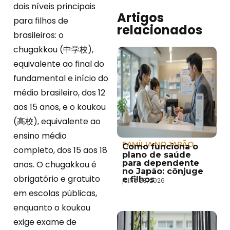
dois níveis principais
Artigos
para filhos de
relacionados
brasileiros: o
chugakkou (中学校),
equivalente ao final do
fundamental e início do
médio brasileiro, dos 12
aos 15 anos, e o koukou
(高校), equivalente ao
ensino médio
FAMÍLIA NO JAPÃO
Como funciona o
completo, dos 15 aos 18
plano de saúde
para dependente
anos. O chugakkou é
no Japão: cônjuge
obrigatório e gratuito
e filhos
julho 28, 2026
em escolas públicas,
enquanto o koukou
exige exame de