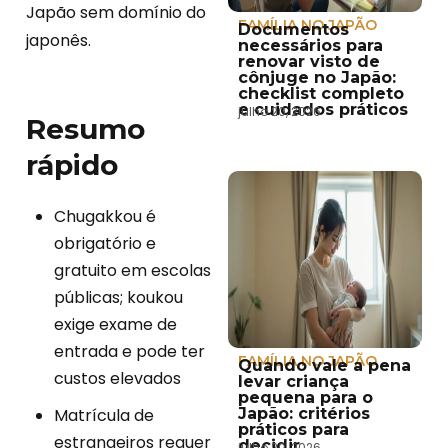
Japão sem domínio do
FAMÍLIA NO JAPÃO
Documentos
japonês.
necessários para
renovar visto de
cônjuge no Japão:
checklist completo
e cuidados práticos
julho 20, 2026
Resumo
rápido
Chugakkou é
obrigatório e
gratuito em escolas
públicas; koukou
exige exame de
entrada e pode ter
FAMÍLIA NO JAPÃO
Quando vale a pena
custos elevados
levar criança
pequena para o
Matrícula de
Japão: critérios
práticos para
estrangeiros requer
decidir
julho 20, 2026