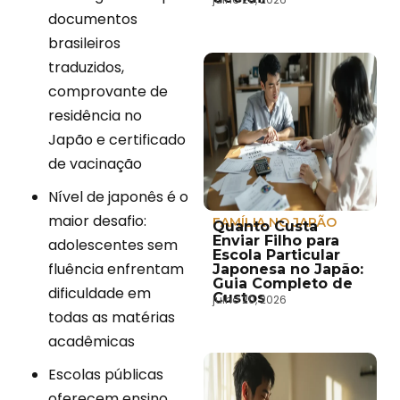
documentos
brasileiros
traduzidos,
comprovante de
residência no
Japão e certificado
de vacinação
Nível de japonês é o
maior desafio:
FAMÍLIA NO JAPÃO
Quanto Custa
Enviar Filho para
adolescentes sem
Escola Particular
fluência enfrentam
Japonesa no Japão:
Guia Completo de
dificuldade em
Custos
julho 20, 2026
todas as matérias
acadêmicas
Escolas públicas
oferecem ensino