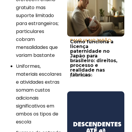
gratuito mas
suporte limitado
para estrangeiros;
particulares
cobram
FAMÍLIA NO JAPÃO
Como funciona a
licença
mensalidades que
paternidade no
variam bastante
Japão para
brasileiro: direitos,
processo e
Uniformes,
realidade nas
materiais escolares
fábricas
julho 11, 2026
e atividades extras
somam custos
adicionais
significativos em
ambos os tipos de
escola
DESCENDENTES
ATÉ 4ª