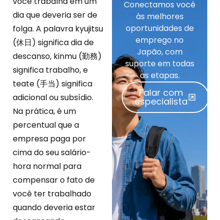
você trabalha em um
Conectamos você
dia que deveria ser de
às melhores
oportunidades de
folga. A palavra kyujitsu
emprego no
(休日) significa dia de
Japão, com
descanso, kinmu (勤務)
suporte em todas
significa trabalho, e
as etapas.
teate (手当) significa
Falar com
adicional ou subsídio.
especialista
Na prática, é um
percentual que a
empresa paga por
cima do seu salário-
hora normal para
compensar o fato de
você ter trabalhado
quando deveria estar