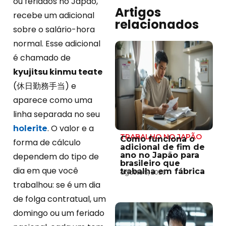
ou feriados no Japão,
Artigos
recebe um adicional
relacionados
sobre o salário-hora
normal. Esse adicional
é chamado de
kyujitsu kinmu teate
(休日勤務手当) e
aparece como uma
linha separada no seu
. O valor e a
holerite
TRABALHO NO JAPÃO
Como funciona o
forma de cálculo
adicional de fim de
ano no Japão para
dependem do tipo de
brasileiro que
dia em que você
trabalha em fábrica
agosto 5, 2026
trabalhou: se é um dia
de folga contratual, um
domingo ou um feriado