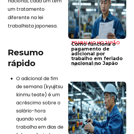
nacional, cada um tem
um tratamento
diferente na lei
trabalhista japonesa.
TRABALHO NO JAPÃO
Como funciona o
pagamento de
Resumo
adicional por
trabalho em feriado
rápido
nacional no Japão
agosto 5, 2026
O adicional de fim
de semana (kyujitsu
kinmu teate) é um
acréscimo sobre o
salário-hora
quando você
trabalha em dias de