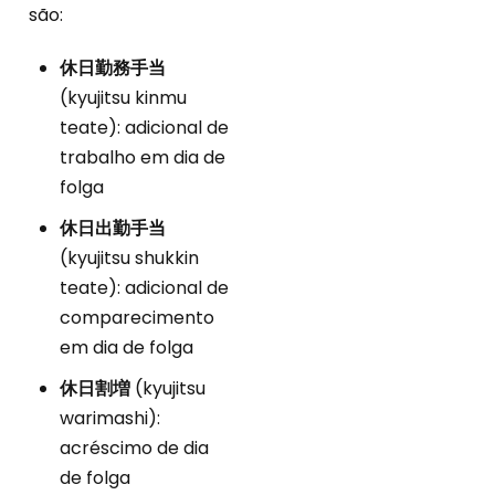
são:
休日勤務手当
(kyujitsu kinmu
teate): adicional de
trabalho em dia de
folga
休日出勤手当
(kyujitsu shukkin
teate): adicional de
comparecimento
em dia de folga
休日割増
(kyujitsu
warimashi):
acréscimo de dia
de folga