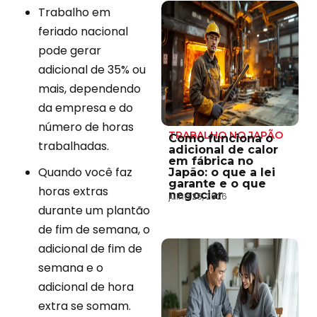
Trabalho em
feriado nacional
pode gerar
adicional de 35% ou
mais, dependendo
da empresa e do
número de horas
TRABALHO NO JAPÃO
Como funciona o
trabalhadas.
adicional de calor
em fábrica no
Quando você faz
Japão: o que a lei
garante e o que
horas extras
negociar
julho 28, 2026
durante um plantão
de fim de semana, o
adicional de fim de
semana e o
adicional de hora
extra se somam.