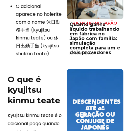
O adicional
aparece no holerite
com o nome 休日勤
TRABALHO NO JAPÃO
Quanto ganha
líquido trabalhando
務手当 (kyujitsu
em fábrica no
kinmu teate) ou 休
Japão com família:
simulação
日出勤手当 (kyujitsu
completa para um e
dois provedores
shukkin teate).
julho 28, 2026
O que é
kyujitsu
kinmu teate
DESCENDENTES
ATÉ 4ª
GERAÇÃO OU
Kyujitsu kinmu teate é o
CÔNJUGE DE
adicional pago quando
JAPONÊS