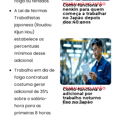
folga ou feriados.
TRABALHO NO JAPÃO
Como funciona o
nenkin para quem
A Lei de Normas
começa a trabalhar
Trabalhistas
no Japão depois
dos 40 anos
julho 29, 2026
japonesa (Roudou
Kijun Hou)
estabelece os
percentuais
mínimos desse
adicional.
Trabalho em dia de
folga contratual
costuma gerar
TRABALHO NO JAPÃO
Como funciona o
adicional de 35%
adicional por
trabalho noturno
sobre o salário-
fixo no Japão
julho 28, 2026
hora para as
primeiras 8 horas.