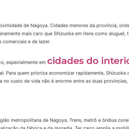
roximidade de Nagoya. Cidades menores da província, onde
igeiramente mais caro que Shizuoka em itens como aluguel, 
s comerciais e de lazer.
cidades do interi
ixo, especialmente em
. Para quem prioriza economizar rapidamente, Shizuoka co
nça no custo de vida não é enorme entre as duas províncias
região metropolitana de Nagoya. Trens, metrô e ônibus cone
lização da fábrica e da moradia. Ter carro amplia a mobili