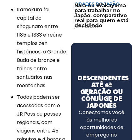
CIDADES DO JAPÃO
Nara ou Wakayama
Kamakura foi
para trabalhar no
Japão: comparativo
capital do
real para quem está
decidindo
shogunato entre
julho 21, 2026
1185 e 1333 e reúne
templos zen
históricos, o Grande
Buda de bronze e
trilhas entre
santuários nas
DESCENDENTES
ATÉ 4ª
montanhas
GERAÇÃO OU
Todas podem ser
CÔNJUGE DE
JAPONÊS
acessadas com o
Conectamos você
JR Pass ou passes
às melhores
regionais, com
oportunidades de
viagens entre 45
emprego no
minutos e 4 horas a