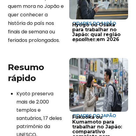
quem mora no Japão e
quer conhecer a
história do país nos
CIDADES DO JAPÃO
Hyogo ou Osaka
para trabalhar no
finais de semana ou
Japão: qual região
escolher em 2026
feriados prolongados.
agosto 5, 2026
Resumo
rápido
Kyoto preserva
mais de 2.000
templos e
CIDADES DO JAPÃO
Fukuoka ou
santuários, 17 deles
Kumamoto para
patrimônio da
trabalhar no Japão:
comparativo
UNESCO,