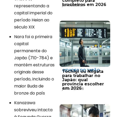
completo para
brasileiros em 2026
representando a
julho 29, 2026
capital imperial do
período Heian ao
século XIX
Nara foi a primeira
capital
permanente do
Japão (710-784) e
mantém estruturas
CIDADES DO JAPÃO
originais desse
Tochigi ou Niigata
para trabalhar no
período, incluindo o
Japão: qual
província escolher
maior Buda de
em 2026
julho 28, 2026
bronze do país
Kanazawa
sobreviveu intacta
à Segunda Guerra