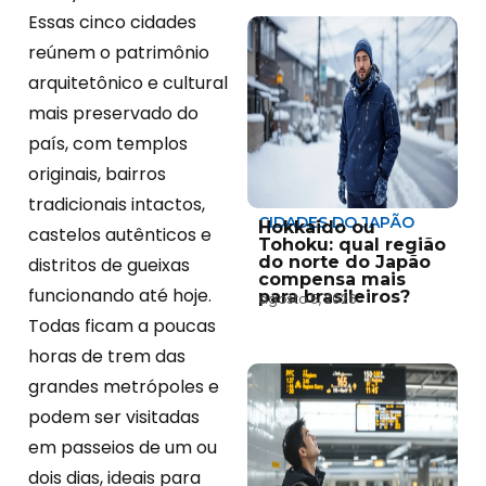
Essas cinco cidades
reúnem o patrimônio
arquitetônico e cultural
mais preservado do
país, com templos
originais, bairros
tradicionais intactos,
CIDADES DO JAPÃO
Hokkaido ou
castelos autênticos e
Tohoku: qual região
do norte do Japão
distritos de gueixas
compensa mais
funcionando até hoje.
para brasileiros?
agosto 5, 2026
Todas ficam a poucas
horas de trem das
grandes metrópoles e
podem ser visitadas
em passeios de um ou
dois dias, ideais para