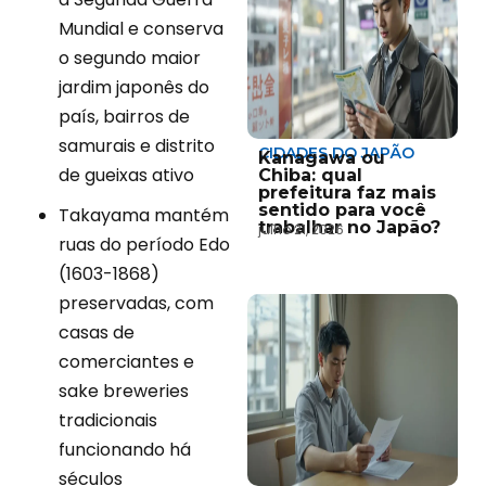
Mundial e conserva
o segundo maior
jardim japonês do
país, bairros de
samurais e distrito
CIDADES DO JAPÃO
Kanagawa ou
de gueixas ativo
Chiba: qual
prefeitura faz mais
sentido para você
Takayama mantém
trabalhar no Japão?
julho 21, 2026
ruas do período Edo
(1603-1868)
preservadas, com
casas de
comerciantes e
sake breweries
tradicionais
funcionando há
séculos