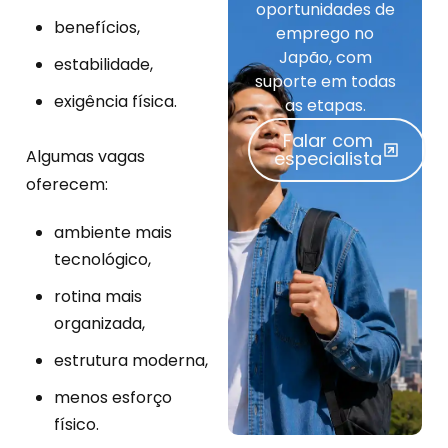
oportunidades de
benefícios,
emprego no
Japão, com
estabilidade,
suporte em todas
exigência física.
as etapas.
Falar com
Algumas vagas
especialista
oferecem:
ambiente mais
tecnológico,
rotina mais
organizada,
estrutura moderna,
menos esforço
físico.