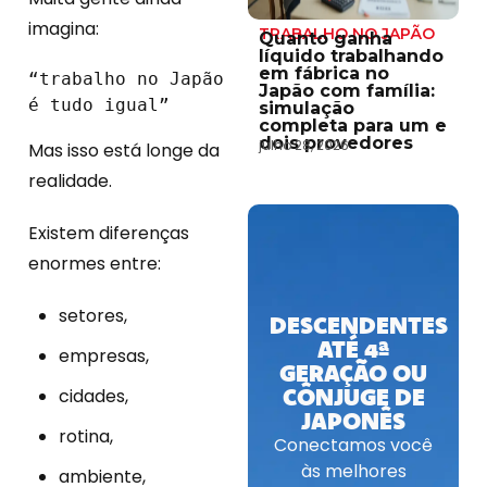
imagina:
TRABALHO NO JAPÃO
Quanto ganha
líquido trabalhando
em fábrica no
“trabalho no Japão 
Japão com família:
é tudo igual”
simulação
completa para um e
dois provedores
julho 28, 2026
Mas isso está longe da
realidade.
Existem diferenças
enormes entre:
setores,
DESCENDENTES
ATÉ 4ª
empresas,
GERAÇÃO OU
CÔNJUGE DE
cidades,
JAPONÊS
rotina,
Conectamos você
às melhores
ambiente,