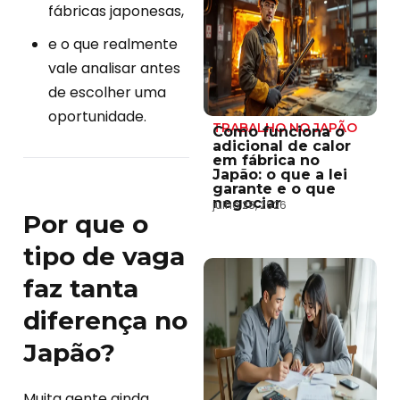
fábricas japonesas,
e o que realmente
vale analisar antes
de escolher uma
oportunidade.
TRABALHO NO JAPÃO
Como funciona o
adicional de calor
em fábrica no
Japão: o que a lei
garante e o que
negociar
julho 28, 2026
Por que o
tipo de vaga
faz tanta
diferença no
Japão?
Muita gente ainda