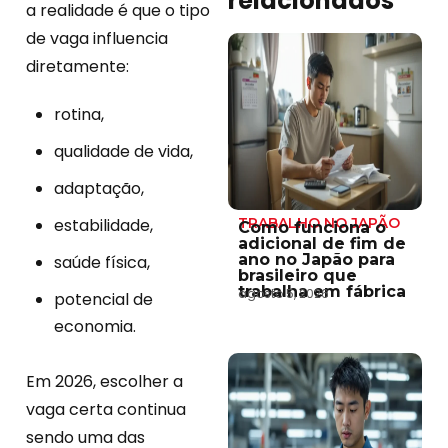
relacionados
a realidade é que o tipo
de vaga influencia
diretamente:
rotina,
qualidade de vida,
adaptação,
estabilidade,
TRABALHO NO JAPÃO
Como funciona o
adicional de fim de
ano no Japão para
saúde física,
brasileiro que
trabalha em fábrica
agosto 5, 2026
potencial de
economia.
Em 2026, escolher a
vaga certa continua
sendo uma das