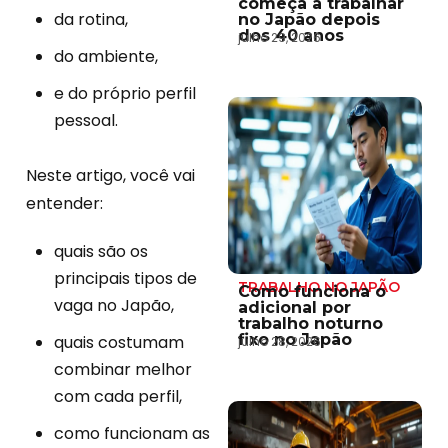
começa a trabalhar
da rotina,
no Japão depois
dos 40 anos
julho 29, 2026
do ambiente,
e do próprio perfil
pessoal.
Neste artigo, você vai
entender:
quais são os
principais tipos de
TRABALHO NO JAPÃO
Como funciona o
vaga no Japão,
adicional por
trabalho noturno
fixo no Japão
quais costumam
julho 28, 2026
combinar melhor
com cada perfil,
como funcionam as