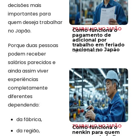
decisões mais
importantes para
quem deseja trabalhar
TRABALHO NO JAPÃO
no Japão.
Como funciona o
pagamento de
adicional por
Porque duas pessoas
trabalho em feriado
nacional no Japão
agosto 5, 2026
podem receber
salários parecidos e
ainda assim viver
experiências
completamente
diferentes
dependendo:
da fábrica,
TRABALHO NO JAPÃO
Como funciona o
da região,
nenkin para quem