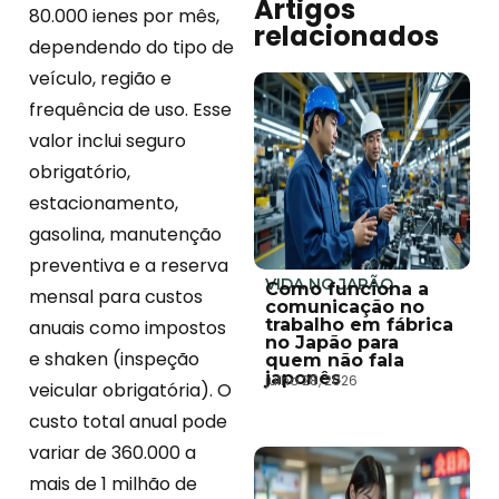
Artigos
80.000 ienes por mês,
relacionados
dependendo do tipo de
veículo, região e
frequência de uso. Esse
valor inclui seguro
obrigatório,
estacionamento,
gasolina, manutenção
preventiva e a reserva
VIDA NO JAPÃO
Como funciona a
mensal para custos
comunicação no
trabalho em fábrica
anuais como impostos
no Japão para
e shaken (inspeção
quem não fala
japonês
julho 28, 2026
veicular obrigatória). O
custo total anual pode
variar de 360.000 a
mais de 1 milhão de