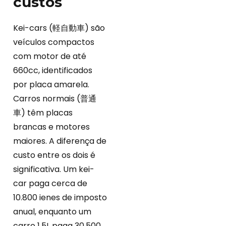
custos
Kei-cars (軽自動車) são
veículos compactos
com motor de até
660cc, identificados
por placa amarela.
Carros normais (普通
車) têm placas
brancas e motores
maiores. A diferença de
custo entre os dois é
significativa. Um kei-
car paga cerca de
10.800 ienes de imposto
anual, enquanto um
carro 1.5L paga 30.500