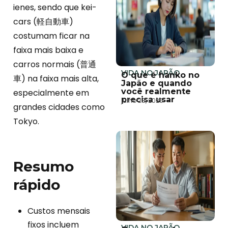
ienes, sendo que kei-
cars (軽自動車)
costumam ficar na
faixa mais baixa e
carros normais (普通
VIDA NO JAPÃO
O que é hanko no
車) na faixa mais alta,
Japão e quando
você realmente
especialmente em
precisa usar
julho 28, 2026
grandes cidades como
Tokyo.
Resumo
rápido
Custos mensais
fixos incluem
VIDA NO JAPÃO