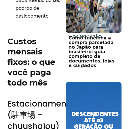
dependendo do seu
padrão de
deslocamento
VIDA NO JAPÃO
Como funciona a
Custos
compra parcelada
no Japão para
mensais
brasileiro: guia
completo de
fixos: o que
documentos, lojas
e cuidados
julho 15, 2026
você paga
todo mês
Estacionamento
(駐車場 –
DESCENDENTES
ATÉ 4ª
chuushajou)
GERAÇÃO OU