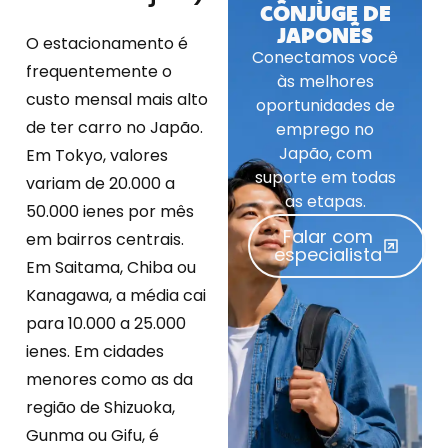
CÔNJUGE DE
JAPONÊS
O estacionamento é
Conectamos você
frequentemente o
às melhores
custo mensal mais alto
oportunidades de
de ter carro no Japão.
emprego no
Japão, com
Em Tokyo, valores
suporte em todas
variam de 20.000 a
as etapas.
50.000 ienes por mês
Falar com
em bairros centrais.
especialista
Em Saitama, Chiba ou
Kanagawa, a média cai
para 10.000 a 25.000
ienes. Em cidades
menores como as da
região de Shizuoka,
Gunma ou Gifu, é