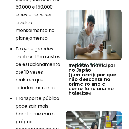
50.000 e 150.000
ienes e deve ser
dividido
mensalmente no
planejamento
Tokyo e grandes
centros têm custos
de estacionamento
VIDA NO JAPÃO
Imposto municipal
no Japão
até 10 vezes
(juminzei): por que
maiores que
não desconta no
primeiro ano e
cidades menores
como funciona no
holerite
julho 21, 2026
Transporte público
pode sair mais
barato que carro
próprio