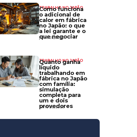
TRABALHO NO JAPÃO
Como funciona
o adicional de
calor em fábrica
no Japão: o que
a lei garante e o
que negociar
julho 28, 2026
TRABALHO NO JAPÃO
Quanto ganha
líquido
trabalhando em
fábrica no Japão
com família:
simulação
completa para
um e dois
provedores
julho 28, 2026