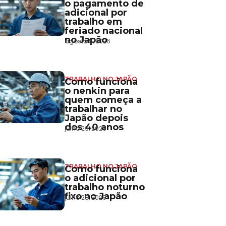
o pagamento de
adicional por
trabalho em
feriado nacional
no Japão
agosto 5, 2026
TRABALHO NO JAPÃO
Como funciona
o nenkin para
quem começa a
trabalhar no
Japão depois
dos 40 anos
julho 29, 2026
TRABALHO NO JAPÃO
Como funciona
o adicional por
trabalho noturno
fixo no Japão
julho 28, 2026