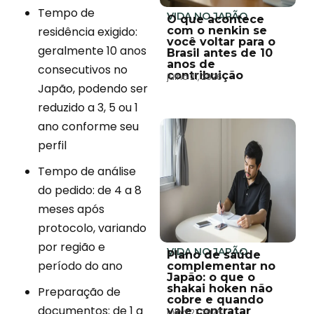
Tempo de
VIDA NO JAPÃO
O que acontece
residência exigido:
com o nenkin se
você voltar para o
geralmente 10 anos
Brasil antes de 10
anos de
consecutivos no
contribuição
julho 21, 2026
Japão, podendo ser
reduzido a 3, 5 ou 1
ano conforme seu
perfil
Tempo de análise
do pedido: de 4 a 8
meses após
protocolo, variando
por região e
VIDA NO JAPÃO
Plano de saúde
período do ano
complementar no
Japão: o que o
shakai hoken não
Preparação de
cobre e quando
documentos: de 1 a
vale contratar
julho 21, 2026