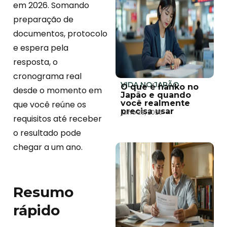
em 2026. Somando
preparação de
documentos, protocolo
e espera pela
resposta, o
cronograma real
VIDA NO JAPÃO
O que é hanko no
desde o momento em
Japão e quando
você realmente
que você reúne os
precisa usar
julho 28, 2026
requisitos até receber
o resultado pode
chegar a um ano.
Resumo
rápido