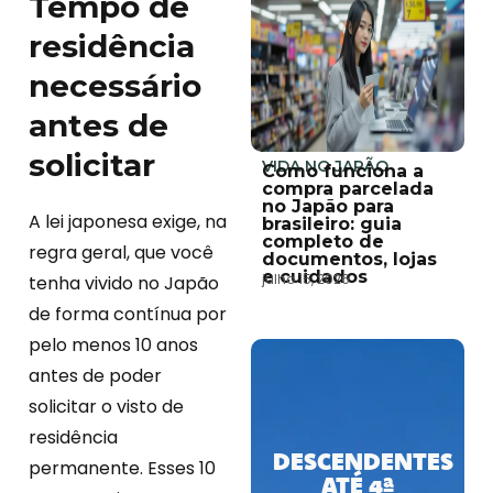
Tempo de
residência
necessário
antes de
solicitar
VIDA NO JAPÃO
Como funciona a
compra parcelada
no Japão para
A lei japonesa exige, na
brasileiro: guia
completo de
regra geral, que você
documentos, lojas
e cuidados
julho 15, 2026
tenha vivido no Japão
de forma contínua por
pelo menos 10 anos
antes de poder
solicitar o visto de
residência
DESCENDENTES
permanente. Esses 10
ATÉ 4ª