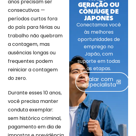
anos precisam ser
GERAÇÃO OU
consecutivos —
CÔNJUGE DE
JAPONÊS
períodos curtos fora
Conectamos você
do país para férias ou
às melhores
trabalho não quebram
oportunidades de
a contagem, mas
emprego no
ausências longas ou
Japão, com
frequentes podem
suporte em todas
as etapas.
reiniciar a contagem
do zero.
Falar com
especialista
Durante esses 10 anos,
você precisa manter
conduta exemplar:
sem histórico criminal,
pagamento em dia de
impostos e previdência