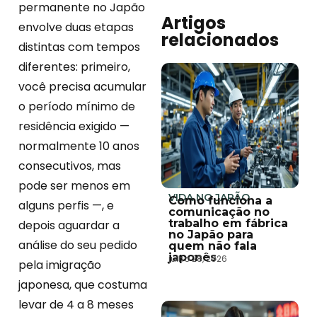
permanente no Japão
Artigos
envolve duas etapas
relacionados
distintas com tempos
diferentes: primeiro,
você precisa acumular
o período mínimo de
residência exigido —
normalmente 10 anos
consecutivos, mas
pode ser menos em
VIDA NO JAPÃO
Como funciona a
alguns perfis —, e
comunicação no
trabalho em fábrica
depois aguardar a
no Japão para
análise do seu pedido
quem não fala
japonês
julho 28, 2026
pela imigração
japonesa, que costuma
levar de 4 a 8 meses