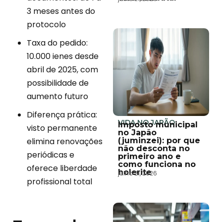
3 meses antes do
protocolo
Taxa do pedido:
10.000 ienes desde
abril de 2025, com
possibilidade de
aumento futuro
Diferença prática:
VIDA NO JAPÃO
Imposto municipal
visto permanente
no Japão
elimina renovações
(juminzei): por que
não desconta no
periódicas e
primeiro ano e
como funciona no
oferece liberdade
holerite
julho 21, 2026
profissional total