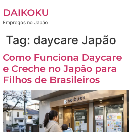
DAIKOKU
Empregos no Japão
Tag:
daycare Japão
Como Funciona Daycare
e Creche no Japão para
Filhos de Brasileiros