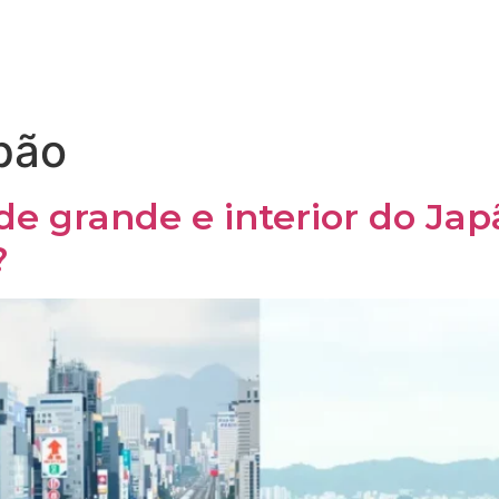
apão
de grande e interior do Ja
?