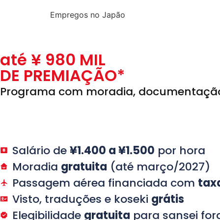
Empregos no Japão
até ¥
980
MIL
DE PREMIAÇÃO*
Programa com moradia, documentação 
Salário de
¥1.400 a ¥1.500
por hora
Moradia
gratuita
(até março/2027)
Passagem aérea financiada com
tax
Visto, traduções e koseki
grátis
Elegibilidade
gratuita
para sansei fora