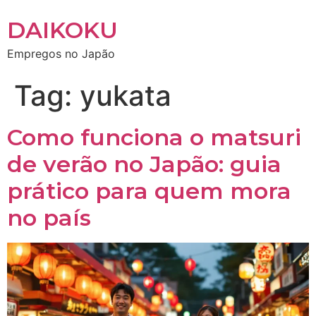
DAIKOKU
Empregos no Japão
Tag:
yukata
Como funciona o matsuri
de verão no Japão: guia
prático para quem mora
no país