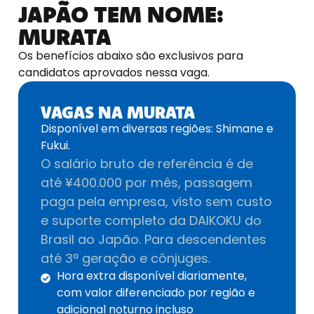
JAPÃO TEM NOME:
MURATA
Os benefícios abaixo são exclusivos para
candidatos aprovados nessa vaga.
VAGAS NA MURATA
Disponível em diversas regiões: Shimane e
Fukui.
O salário bruto de referência é de
até ¥400.000 por mês, passagem
paga pela empresa, visto sem custo
e suporte completo da DAIKOKU do
Brasil ao Japão. Para descendentes
até 3ª geração e cônjuges.
Hora extra disponível diariamente,
com valor diferenciado por região e
adicional noturno incluso