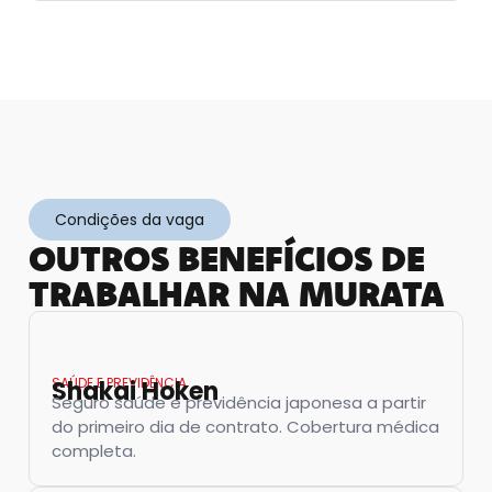
Condições da vaga
OUTROS BENEFÍCIOS DE
TRABALHAR NA MURATA
SAÚDE E PREVIDÊNCIA
Shakai Hoken
Seguro saúde e previdência japonesa a partir
do primeiro dia de contrato. Cobertura médica
completa.