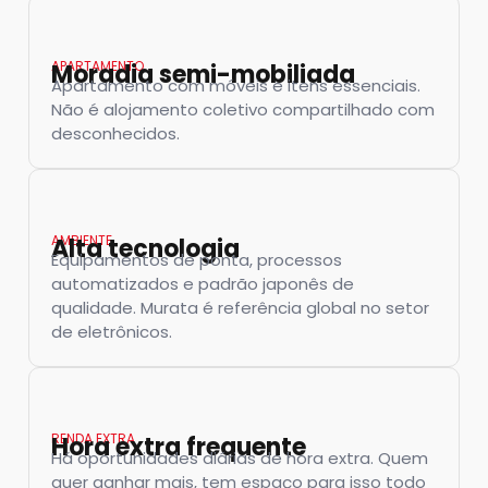
APARTAMENTO
Moradia semi-mobiliada
Apartamento com móveis e itens essenciais.
Não é alojamento coletivo compartilhado com
desconhecidos.
AMBIENTE
Alta tecnologia
Equipamentos de ponta, processos
automatizados e padrão japonês de
qualidade. Murata é referência global no setor
de eletrônicos.
RENDA EXTRA
Hora extra frequente
Há oportunidades diárias de hora extra. Quem
quer ganhar mais, tem espaço para isso todo