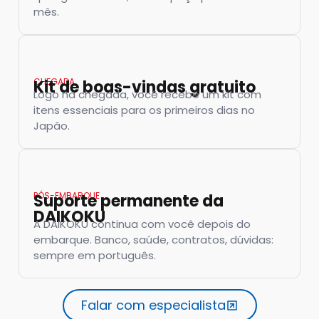
mês.
CHEGADA
Kit de boas-vindas gratuito
Logo na chegada, você recebe um kit com
itens essenciais para os primeiros dias no
Japão.
PÓS-EMBARQUE
Suporte permanente da
DAIKOKU
A DAIKOKU continua com você depois do
embarque. Banco, saúde, contratos, dúvidas:
sempre em português.
Falar com especialista