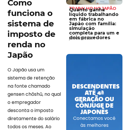
Como
TRABALHO NO JAPÃO
Quanto ganha
funciona o
líquido trabalhando
em fábrica no
sistema de
Japão com família:
simulação
imposto de
completa para um e
dois provedores
julho 28, 2026
renda no
Japão
O Japão usa um
sistema de retenção
DESCENDENTES
na fonte chamado
ATÉ 4ª
gensen chōshū, no qual
GERAÇÃO OU
o empregador
CÔNJUGE DE
desconta o imposto
JAPONÊS
Conectamos você
diretamente do salário
às melhores
todos os meses. Ao