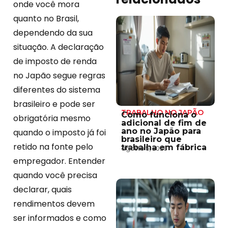
onde você mora
quanto no Brasil,
dependendo da sua
situação. A declaração
de imposto de renda
no Japão segue regras
diferentes do sistema
brasileiro e pode ser
TRABALHO NO JAPÃO
Como funciona o
obrigatória mesmo
adicional de fim de
ano no Japão para
quando o imposto já foi
brasileiro que
retido na fonte pelo
trabalha em fábrica
agosto 5, 2026
empregador. Entender
quando você precisa
declarar, quais
rendimentos devem
ser informados e como