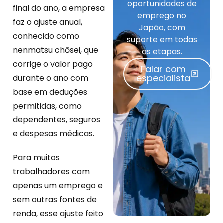
oportunidades de
final do ano, a empresa
emprego no
faz o ajuste anual,
Japão, com
conhecido como
suporte em todas
nenmatsu chōsei, que
as etapas.
corrige o valor pago
Falar com
especialista
durante o ano com
base em deduções
permitidas, como
dependentes, seguros
e despesas médicas.
Para muitos
trabalhadores com
apenas um emprego e
sem outras fontes de
renda, esse ajuste feito