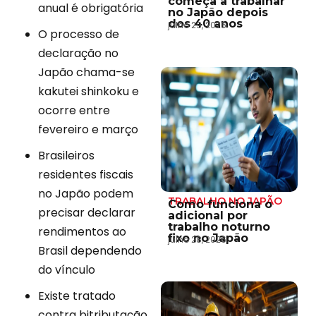
começa a trabalhar
anual é obrigatória
no Japão depois
dos 40 anos
julho 29, 2026
O processo de
declaração no
Japão chama-se
kakutei shinkoku e
ocorre entre
fevereiro e março
Brasileiros
residentes fiscais
no Japão podem
TRABALHO NO JAPÃO
Como funciona o
precisar declarar
adicional por
trabalho noturno
rendimentos ao
fixo no Japão
julho 28, 2026
Brasil dependendo
do vínculo
Existe tratado
contra bitributação