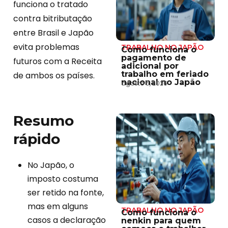
funciona o tratado
contra bitributação
entre Brasil e Japão
evita problemas
TRABALHO NO JAPÃO
Como funciona o
pagamento de
futuros com a Receita
adicional por
trabalho em feriado
de ambos os países.
nacional no Japão
agosto 5, 2026
Resumo
rápido
No Japão, o
imposto costuma
ser retido na fonte,
mas em alguns
TRABALHO NO JAPÃO
Como funciona o
casos a declaração
nenkin para quem