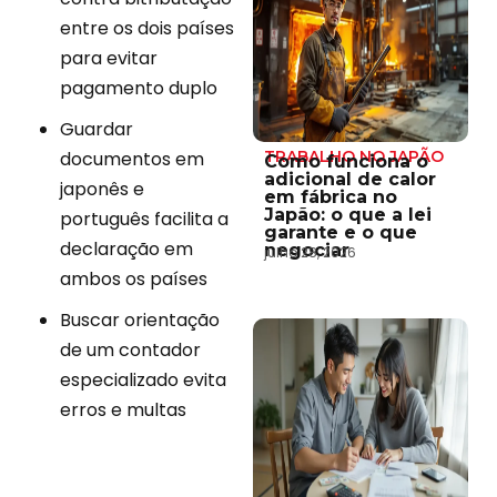
entre os dois países
para evitar
pagamento duplo
Guardar
documentos em
TRABALHO NO JAPÃO
Como funciona o
adicional de calor
japonês e
em fábrica no
Japão: o que a lei
português facilita a
garante e o que
declaração em
negociar
julho 28, 2026
ambos os países
Buscar orientação
de um contador
especializado evita
erros e multas