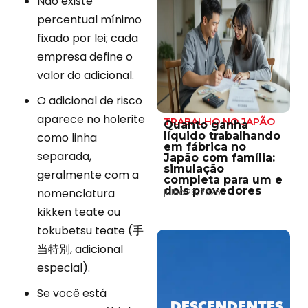
Não existe
percentual mínimo
fixado por lei; cada
empresa define o
valor do adicional.
O adicional de risco
aparece no holerite
TRABALHO NO JAPÃO
Quanto ganha
líquido trabalhando
como linha
em fábrica no
separada,
Japão com família:
simulação
geralmente com a
completa para um e
dois provedores
nomenclatura
julho 28, 2026
kikken teate ou
tokubetsu teate (手
当特別, adicional
especial).
Se você está
DESCENDENTES