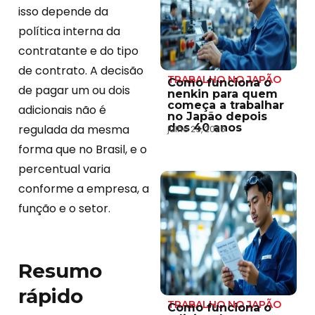
isso depende da
política interna da
contratante e do tipo
de contrato. A decisão
TRABALHO NO JAPÃO
Como funciona o
de pagar um ou dois
nenkin para quem
começa a trabalhar
adicionais não é
no Japão depois
dos 40 anos
regulada da mesma
julho 29, 2026
forma que no Brasil, e o
percentual varia
conforme a empresa, a
função e o setor.
Resumo
rápido
TRABALHO NO JAPÃO
Como funciona o