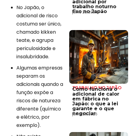
adicional por
trabalho noturno
No Japão, o
fixo no Japão
julho 28, 2026
adicional de risco
costuma ser único,
chamado kikken
teate, e agrupa
periculosidade e
insalubridade.
Algumas empresas
separam os
adicionais quando a
TRABALHO NO JAPÃO
Como funciona o
função expõe a
adicional de calor
em fábrica no
riscos de natureza
Japão: o que a lei
diferente (químico
garante e o que
negociar
julho 28, 2026
e elétrico, por
exemplo).