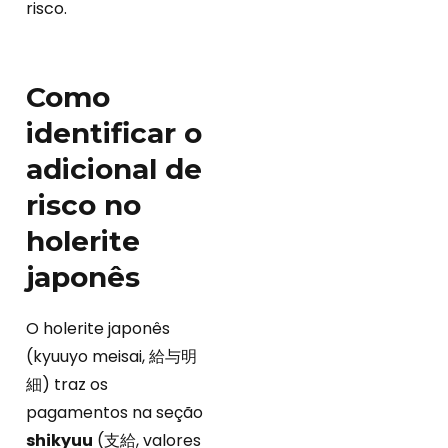
risco.
Como
identificar o
adicional de
risco no
holerite
japonês
O holerite japonês
(kyuuyo meisai, 給与明
細) traz os
pagamentos na seção
shikyuu
(支給, valores