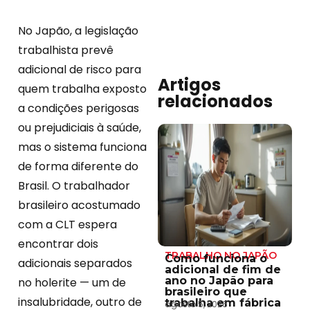
No Japão, a legislação
trabalhista prevê
adicional de risco para
Artigos
quem trabalha exposto
relacionados
a condições perigosas
ou prejudiciais à saúde,
mas o sistema funciona
de forma diferente do
Brasil. O trabalhador
brasileiro acostumado
com a CLT espera
encontrar dois
TRABALHO NO JAPÃO
Como funciona o
adicionais separados
adicional de fim de
ano no Japão para
no holerite — um de
brasileiro que
insalubridade, outro de
trabalha em fábrica
agosto 5, 2026