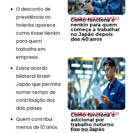
O desconto de
previdência no
TRABALHO NO JAPÃO
Como funciona o
holerite aparece
nenkin para quem
começa a trabalhar
como Kosei Nenkin
no Japão depois
dos 40 anos
julho 29, 2026
para quem
trabalha em
empresa
Existe acordo
bilateral Brasil-
Japão que permite
somar tempo de
contribuição dos
dois países
TRABALHO NO JAPÃO
Como funciona o
Quem contribui
adicional por
trabalho noturno
menos de 10 anos
fixo no Japão
julho 28, 2026