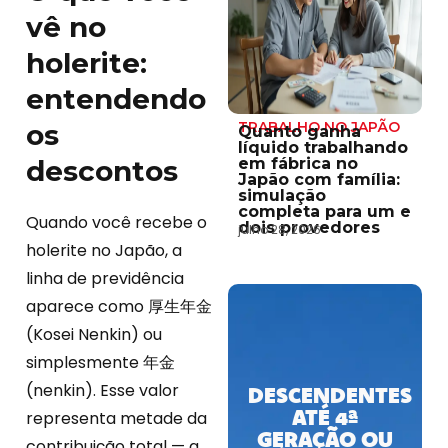
vê no
holerite:
entendendo
os
TRABALHO NO JAPÃO
Quanto ganha
líquido trabalhando
descontos
em fábrica no
Japão com família:
simulação
completa para um e
Quando você recebe o
dois provedores
julho 28, 2026
holerite no Japão, a
linha de previdência
aparece como 厚生年金
(Kosei Nenkin) ou
simplesmente 年金
(nenkin). Esse valor
DESCENDENTES
ATÉ 4ª
representa metade da
GERAÇÃO OU
contribuição total — a