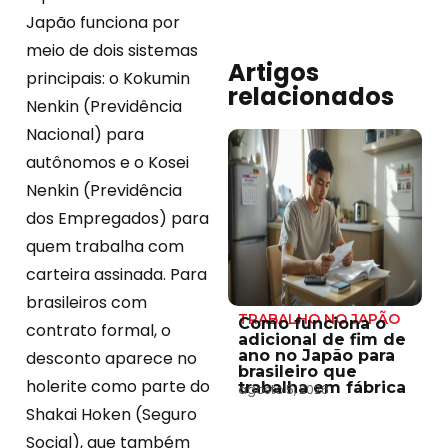
Japão funciona por
meio de dois sistemas
Artigos
principais: o Kokumin
relacionados
Nenkin (Previdência
Nacional) para
autônomos e o Kosei
Nenkin (Previdência
dos Empregados) para
quem trabalha com
carteira assinada. Para
brasileiros com
TRABALHO NO JAPÃO
Como funciona o
contrato formal, o
adicional de fim de
ano no Japão para
desconto aparece no
brasileiro que
holerite como parte do
trabalha em fábrica
agosto 5, 2026
Shakai Hoken (Seguro
Social), que também