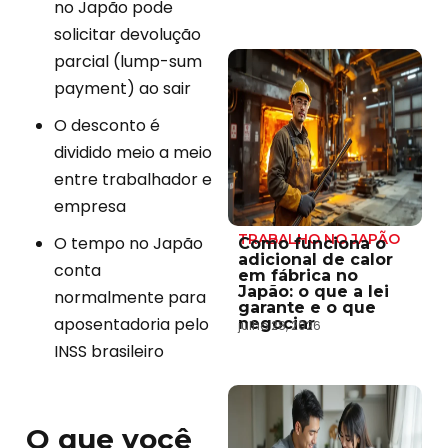
no Japão pode
solicitar devolução
parcial (lump-sum
payment) ao sair
O desconto é
dividido meio a meio
entre trabalhador e
empresa
TRABALHO NO JAPÃO
O tempo no Japão
Como funciona o
adicional de calor
conta
em fábrica no
Japão: o que a lei
normalmente para
garante e o que
aposentadoria pelo
negociar
julho 28, 2026
INSS brasileiro
O que você