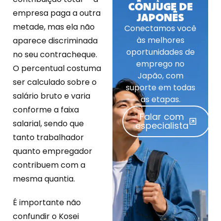
CÔNJUGE DE
empresa paga a outra
JAPONÊS
metade, mas ela não
Conectamos você
às melhores
aparece discriminada
oportunidades de
no seu contracheque.
emprego no
O percentual costuma
Japão, com
ser calculado sobre o
suporte em todas
salário bruto e varia
as etapas.
conforme a faixa
Falar com
salarial, sendo que
especialista
tanto trabalhador
quanto empregador
contribuem com a
mesma quantia.
É importante não
confundir o Kosei