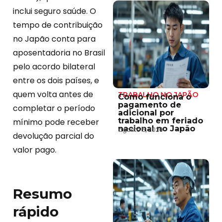
inclui seguro saúde. O
tempo de contribuição
no Japão conta para
aposentadoria no Brasil
pelo acordo bilateral
entre os dois países, e
quem volta antes de
TRABALHO NO JAPÃO
Como funciona o
pagamento de
completar o período
adicional por
trabalho em feriado
mínimo pode receber
nacional no Japão
agosto 5, 2026
devolução parcial do
valor pago.
Resumo
rápido