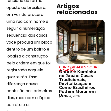
funciona de forma
Artigos
oposta ao brasileiro:
relacionados
em vez de procurar
uma rua com nome e
seguir a numeração
sequencial das casas,
você procura um bloco
dentro de um bairro e
localiza a construção
pela ordem em que foi
CURIOSIDADES SOBRE
registrada naquele
O JAPÃO
O que é Kominka
no Japão: Casas
quarteirão. Essa
Tradicionais,
diferença causa
Revitalização e
Como Brasileiros
confusão nos primeiros
Podem Morar em
Uma
junho 14, 2026
dias, mas com a lógica
correta e as