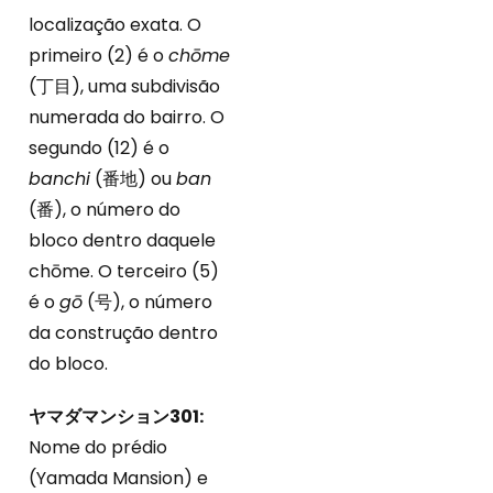
localização exata. O
primeiro (2) é o
chōme
(丁目), uma subdivisão
numerada do bairro. O
segundo (12) é o
banchi
(番地) ou
ban
(番), o número do
bloco dentro daquele
chōme. O terceiro (5)
é o
gō
(号), o número
da construção dentro
do bloco.
ヤマダマンション301:
Nome do prédio
(Yamada Mansion) e