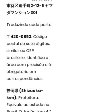
市葵区追手町2-12-5 ヤマ
ダマンション301
Traduzindo cada parte:
〒420-0853:
Código
postal de sete dígitos,
similar ao CEP
brasileiro. Identifica a
área com precisão e é
obrigatório em
correspondências.
静岡県 (Shizuoka-
ken):
Prefeitura.
Equivale ao estado no
Brasil. O Japão tem 47