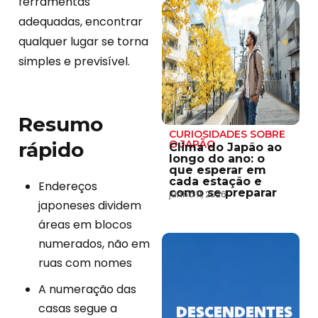
ferramentas
adequadas, encontrar
qualquer lugar se torna
simples e previsível.
Resumo
CURIOSIDADES SOBRE
rápido
O JAPÃO
Clima do Japão ao
longo do ano: o
que esperar em
cada estação e
Endereços
como se preparar
junho 11, 2026
japoneses dividem
áreas em blocos
numerados, não em
ruas com nomes
A numeração das
casas segue a
DESCENDENTES