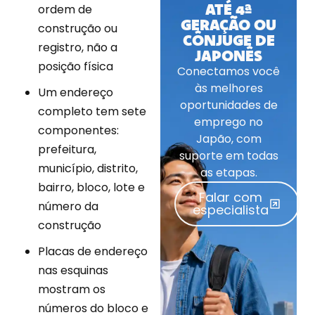
ATÉ 4ª
ordem de
GERAÇÃO OU
construção ou
CÔNJUGE DE
registro, não a
JAPONÊS
posição física
Conectamos você
às melhores
Um endereço
oportunidades de
completo tem sete
emprego no
componentes:
Japão, com
prefeitura,
suporte em todas
município, distrito,
as etapas.
bairro, bloco, lote e
Falar com
número da
especialista
construção
Placas de endereço
nas esquinas
mostram os
números do bloco e