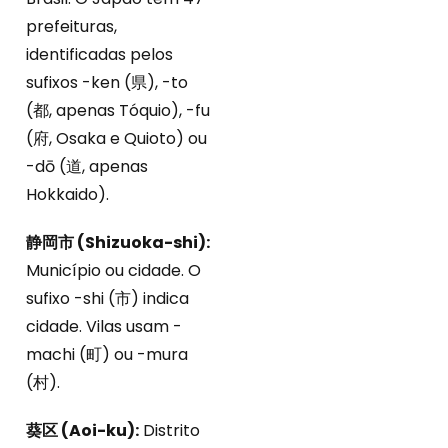
prefeituras,
identificadas pelos
sufixos -ken (県), -to
(都, apenas Tóquio), -fu
(府, Osaka e Quioto) ou
-dō (道, apenas
Hokkaido).
静岡市 (Shizuoka-shi):
Município ou cidade. O
sufixo -shi (市) indica
cidade. Vilas usam -
machi (町) ou -mura
(村).
葵区 (Aoi-ku):
Distrito