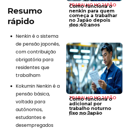
TRABALHO NO JAPÃO
Como funciona o
Resumo
nenkin para quem
começa a trabalhar
rápido
no Japão depois
dos 40 anos
julho 29, 2026
Nenkin é o sistema
de pensão japonês,
com contribuição
obrigatória para
residentes que
trabalham
Kokumin Nenkin é a
pensão básica,
TRABALHO NO JAPÃO
Como funciona o
voltada para
adicional por
trabalho noturno
autônomos,
fixo no Japão
julho 28, 2026
estudantes e
desempregados