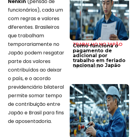
Nenkin
(pensão de
funcionários), cada um
com regras e valores
diferentes. Brasileiros
que trabalham
temporariamente no
TRABALHO NO JAPÃO
Como funciona o
pagamento de
Japão podem resgatar
adicional por
trabalho em feriado
parte dos valores
nacional no Japão
agosto 5, 2026
contribuídos ao deixar
o país, e o acordo
previdenciário bilateral
permite somar tempo
de contribuição entre
Japão e Brasil para fins
de aposentadoria.