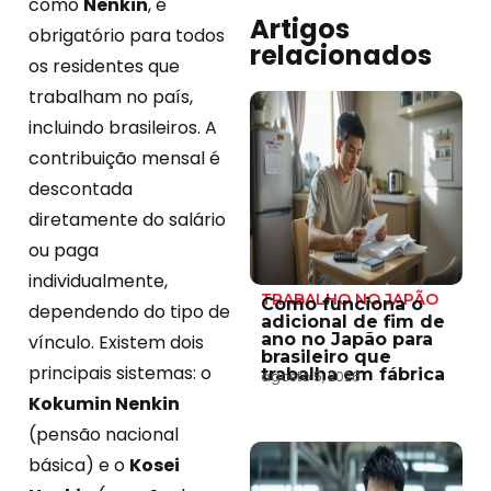
como
Nenkin
, é
Artigos
obrigatório para todos
relacionados
os residentes que
trabalham no país,
incluindo brasileiros. A
contribuição mensal é
descontada
diretamente do salário
ou paga
individualmente,
TRABALHO NO JAPÃO
Como funciona o
dependendo do tipo de
adicional de fim de
ano no Japão para
vínculo. Existem dois
brasileiro que
principais sistemas: o
trabalha em fábrica
agosto 5, 2026
Kokumin Nenkin
(pensão nacional
básica) e o
Kosei