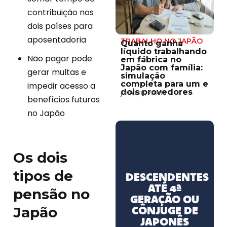
contribuição nos
dois países para
aposentadoria
TRABALHO NO JAPÃO
Quanto ganha
líquido trabalhando
Não pagar pode
em fábrica no
Japão com família:
gerar multas e
simulação
completa para um e
impedir acesso a
dois provedores
julho 28, 2026
benefícios futuros
no Japão
Os dois
tipos de
DESCENDENTES
ATÉ 4ª
pensão no
GERAÇÃO OU
CÔNJUGE DE
Japão
JAPONÊS