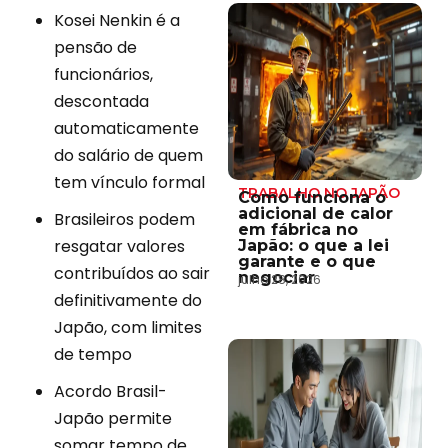
Kosei Nenkin é a
pensão de
funcionários,
descontada
automaticamente
do salário de quem
tem vínculo formal
TRABALHO NO JAPÃO
Como funciona o
adicional de calor
Brasileiros podem
em fábrica no
resgatar valores
Japão: o que a lei
garante e o que
contribuídos ao sair
negociar
julho 28, 2026
definitivamente do
Japão, com limites
de tempo
Acordo Brasil-
Japão permite
somar tempo de