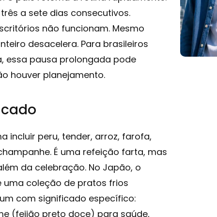
rês a sete dias consecutivos.
scritórios não funcionam. Mesmo
nteiro desacelera. Para brasileiros
na, essa pausa prolongada pode
ão houver planejamento.
ficado
incluir peru, tender, arroz, farofa,
 champanhe. É uma refeição farta, mas
além da celebração. No Japão, o
 uma coleção de pratos frios
um com significado específico:
 (feijão preto doce) para saúde,