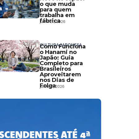
o que muda
para quem
trabalha em
fábrica
julho 20, 2026
CULTURA JAPONESA
Como Funciona
o Hanami no
Japão: Guia
Completo para
Brasileiros
Aproveitarem
nos Dias de
Folga
julho 14, 2026
SCENDENTES ATÉ 4ª