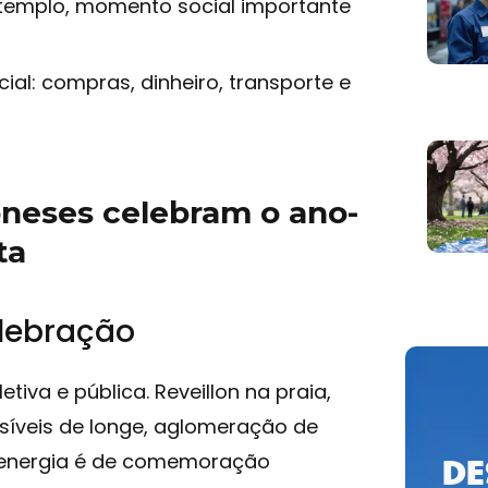
 templo, momento social importante
al: compras, dinheiro, transporte e
oneses celebram o ano-
ta
elebração
tiva e pública. Reveillon na praia,
 visíveis de longe, aglomeração de
A energia é de comemoração
DE