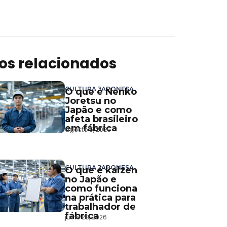
gos relacionados
CULTURA JAPONESA
O que é Nenko
Joretsu no
Japão e como
afeta brasileiro
em fábrica
agosto 5, 2026
CULTURA JAPONESA
O que é kaizen
no Japão e
como funciona
na prática para
trabalhador de
fábrica
julho 28, 2026