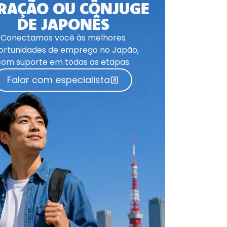
RAÇÃO OU CÔNJUGE
DE JAPONÊS
Conectamos você às melhores
ortunidades de emprego no Japão,
com suporte em todas as etapas.
Falar com especialista