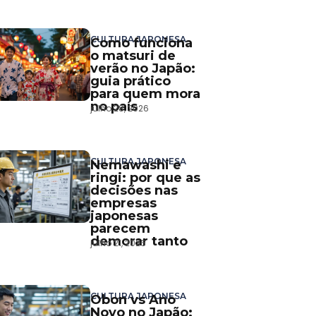
CULTURA JAPONESA
Como funciona
o matsuri de
verão no Japão:
guia prático
para quem mora
no país
julho 28, 2026
CULTURA JAPONESA
Nemawashi e
ringi: por que as
decisões nas
empresas
japonesas
parecem
demorar tanto
julho 21, 2026
CULTURA JAPONESA
Obon vs Ano
Novo no Japão: