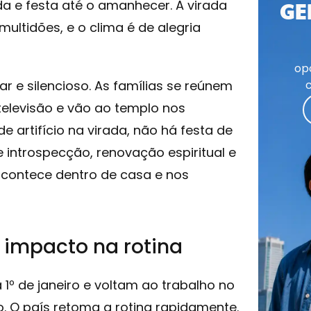
da e festa até o amanhecer. A virada
GE
ltidões, e o clima é de alegria
op
ar e silencioso. As famílias se reúnem
elevisão e vão ao templo nos
e artifício na virada, não há festa de
e introspecção, renovação espiritual e
 acontece dentro de casa e nos
 impacto na rotina
 1º de janeiro e voltam ao trabalho no
. O país retoma a rotina rapidamente.