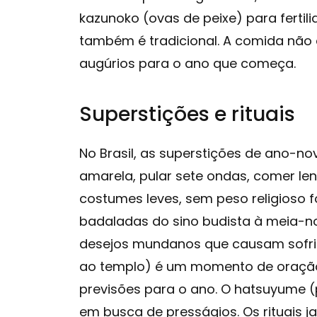
kazunoko (ovas de peixe) para ferti
também é tradicional. A comida não é
augúrios para o ano que começa.
Superstições e rituais
No Brasil, as superstições de ano-n
amarela, pular sete ondas, comer len
costumes leves, sem peso religioso f
badaladas do sino budista à meia-noi
desejos mundanos que causam sofrim
ao templo) é um momento de oração
previsões para o ano. O hatsuyume (
em busca de presságios. Os rituais j