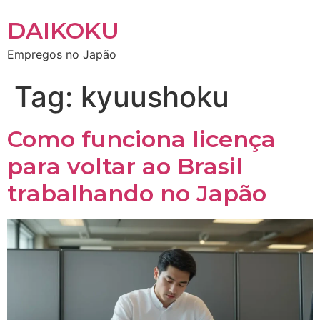
DAIKOKU
Empregos no Japão
Tag:
kyuushoku
Como funciona licença
para voltar ao Brasil
trabalhando no Japão