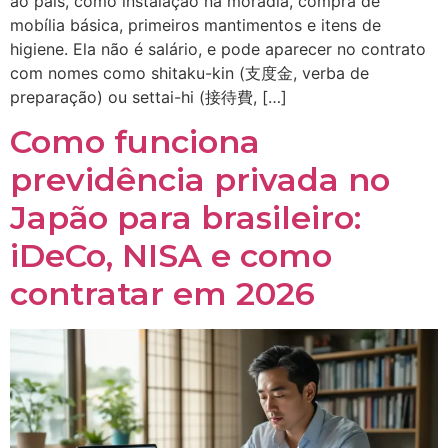
ao país, como instalação na moradia, compra de
mobília básica, primeiros mantimentos e itens de
higiene. Ela não é salário, e pode aparecer no contrato
com nomes como shitaku-kin (支度金, verba de
preparação) ou settai-hi (接待費, […]
Como funciona
previdência privada no
Japão para brasileiro:
iDeCo, NISA e como
contratar em 2026