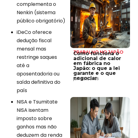
complementa o
Nenkin (sistema
público obrigatório)
iDeCo oferece
dedução fiscal
mensal mas
TRABALHO NO JAPÃO
Como funciona o
restringe saques
adicional de calor
em fábrica no
até a
Japão: o que a lei
aposentadoria ou
garante e o que
negociar
julho 28, 2026
saída definitiva do
país
NISA e Tsumitate
NISA isentam
imposto sobre
ganhos mas não
deduzem da renda