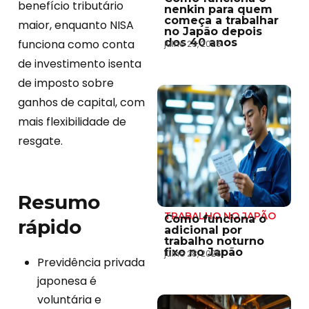
benefício tributário
nenkin para quem
começa a trabalhar
maior, enquanto NISA
no Japão depois
dos 40 anos
funciona como conta
julho 29, 2026
de investimento isenta
de imposto sobre
ganhos de capital, com
mais flexibilidade de
resgate.
Resumo
TRABALHO NO JAPÃO
Como funciona o
rápido
adicional por
trabalho noturno
fixo no Japão
julho 28, 2026
Previdência privada
japonesa é
voluntária e