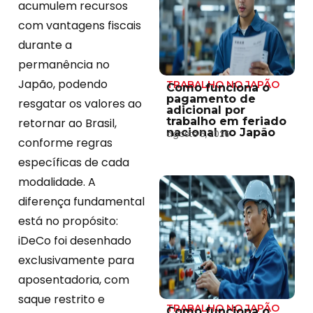
acumulem recursos
com vantagens fiscais
durante a
permanência no
Japão, podendo
TRABALHO NO JAPÃO
Como funciona o
pagamento de
resgatar os valores ao
adicional por
trabalho em feriado
retornar ao Brasil,
nacional no Japão
agosto 5, 2026
conforme regras
específicas de cada
modalidade. A
diferença fundamental
está no propósito:
iDeCo foi desenhado
exclusivamente para
aposentadoria, com
saque restrito e
TRABALHO NO JAPÃO
Como funciona o