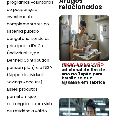
Artigos
programas voluntários
relacionados
de poupança e
investimento
complementares ao
sistema público
obrigatório, sendo os
principais o iDeCo
(Individual-type
Defined Contribution
TRABALHO NO JAPÃO
Como funciona o
pension plan) e o NISA
adicional de fim de
ano no Japão para
(Nippon Individual
brasileiro que
Savings Account).
trabalha em fábrica
agosto 5, 2026
Esses produtos
permitem que
estrangeiros com visto
de residência válido