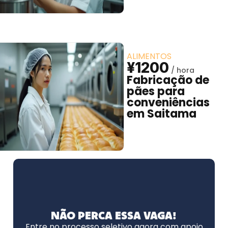
ALIMENTOS
¥1200
Fabricação de
pães para
conveniências
em Saitama
NÃO PERCA ESSA VAGA!
Entre no processo seletivo agora com apoio