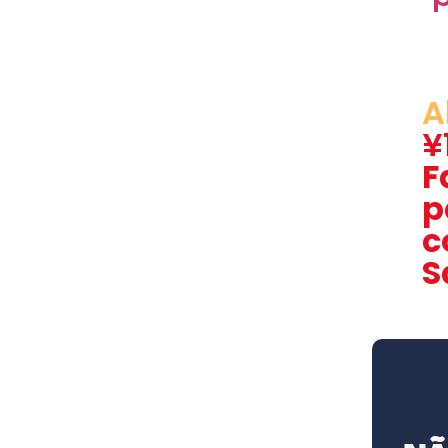
A
¥
F
p
c
S