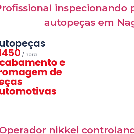
utopeças
1450
cabamento e
romagem de
eças
utomotivas