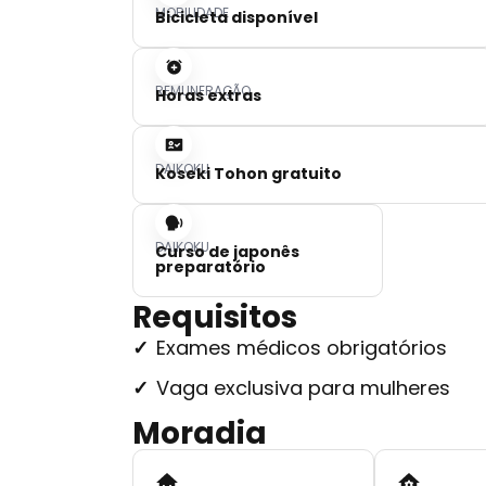
MOBILIDADE
Bicicleta disponível
REMUNERAÇÃO
Horas extras
DAIKOKU
Koseki Tohon gratuito
DAIKOKU
Curso de japonês
preparatório
Requisitos
Exames médicos obrigatórios
Vaga exclusiva para mulheres
Moradia