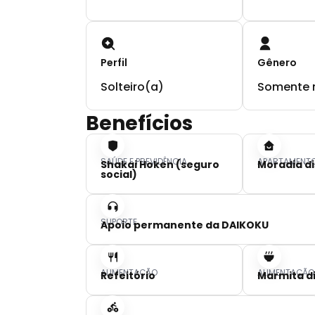
Perfil
Gênero
Solteiro(a)
Somente 
Benefícios
SAÚDE E PREVIDÊNCIA
APARTAMENT
Shakai Hoken (seguro
Moradia di
social)
SUPORTE
Apoio permanente da DAIKOKU
ALIMENTAÇÃO
ALIMENTAÇÃO
Refeitório
Marmita d