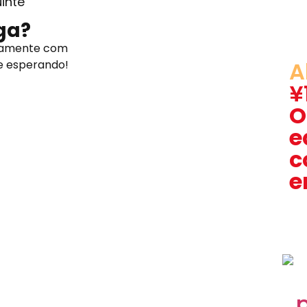
inte
ga?
retamente com
A
e esperando!
¥
O
e
c
e