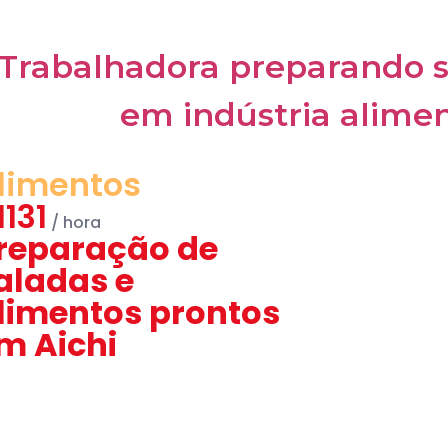
limentos
1131
reparação de
aladas e
limentos prontos
m Aichi