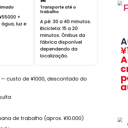
timado
Transporte até o
trabalho
¥55000 +
A pé: 30 a 40 minutos.
 água, luz e
Bicicleta: 15 a 20
minutos. Ônibus da
A
fábrica disponível
¥
dependendo da
localização.
A
c
p
 — custo de ¥1000, descontado do
a
sulta
ana de trabalho (aprox. ¥10.000)