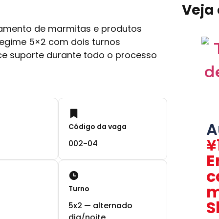
Veja
mento de marmitas e produtos
 Regime 5×2 com dois turnos
ece suporte durante todo o processo
A
Código da vaga
¥
002-04
E
c
m
Turno
S
5x2 — alternado
dia/noite