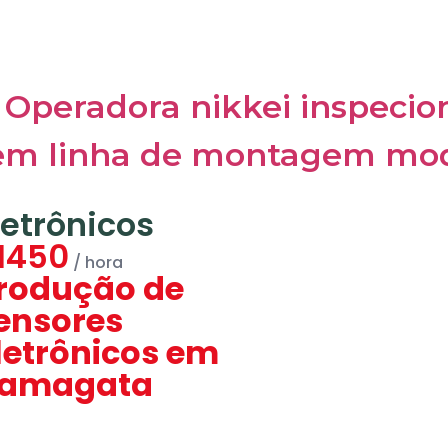
letrônicos
1450
rodução de
ensores
letrônicos em
amagata