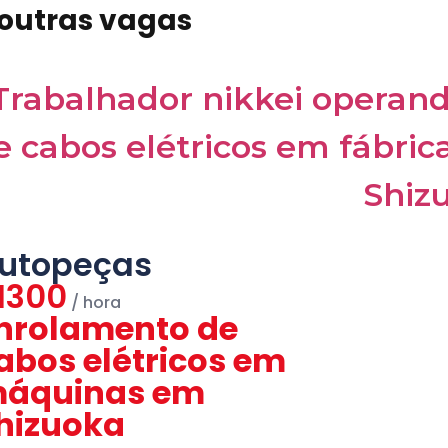
 outras vagas
utopeças
1300
nrolamento de
abos elétricos em
áquinas em
hizuoka