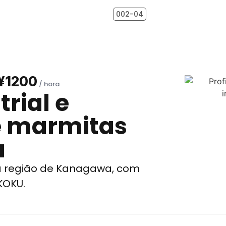
002-04
¥1200
rial e
 marmitas
a
na região de Kanagawa, com
KOKU.