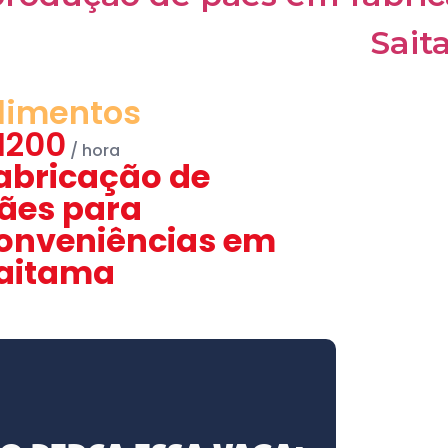
limentos
1200
abricação de
ães para
onveniências em
aitama