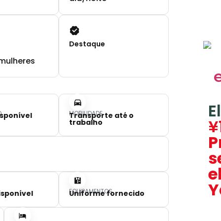
Destaque
mulheres
E
O
MOBILIDADE
sponível
Transporte até o
¥
trabalho
P
s
e
Y
EQUIPAMENTOS
isponível
Uniforme fornecido