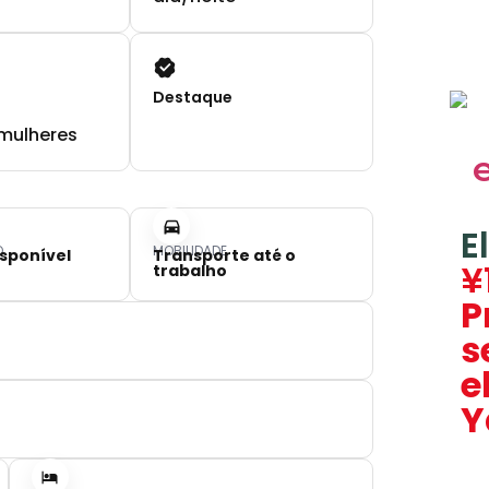
Destaque
mulheres
E
O
MOBILIDADE
sponível
Transporte até o
¥
trabalho
P
s
e
Y