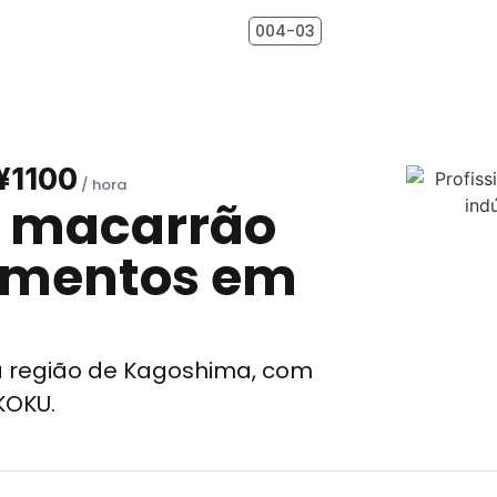
004-03
¥1100
e macarrão
mentos em
na região de Kagoshima, com
KOKU.