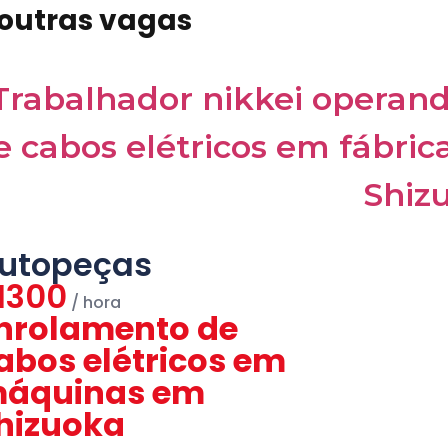
 outras vagas
utopeças
1300
nrolamento de
abos elétricos em
áquinas em
hizuoka