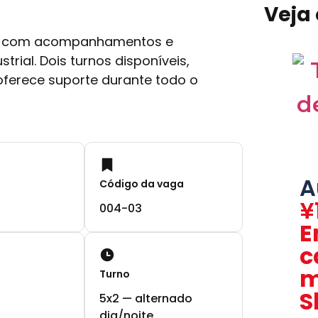
Veja
s, com acompanhamentos e
trial. Dois turnos disponíveis,
oferece suporte durante todo o
A
Código da vaga
¥
004-03
E
c
m
Turno
S
5x2 — alternado
dia/noite