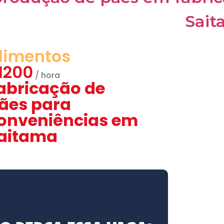
limentos
1200
abricação de
ães para
onveniências em
aitama