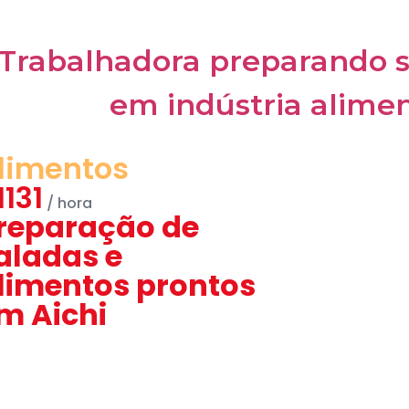
limentos
1131
reparação de
aladas e
limentos prontos
m Aichi