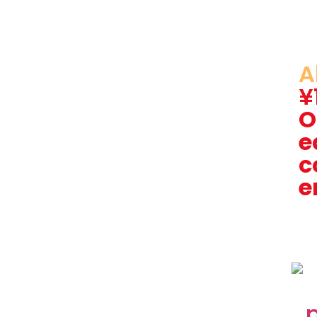
A
¥
O
e
c
e