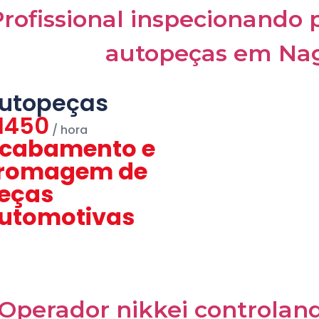
utopeças
1450
cabamento e
romagem de
eças
utomotivas