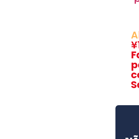
A
¥
F
p
c
S