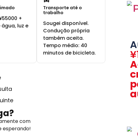
timado
Transporte até o
trabalho
¥55000 +
Sougei disponível.
 água, luz e
Condução própria
também aceita.
A
Tempo médio: 40
¥
minutos de bicicleta.
A
c
e
p
sulta
a
uinte
ga?
retamente com
e esperando!