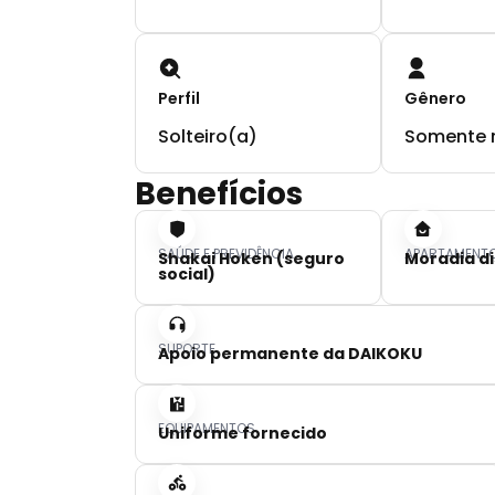
Perfil
Gênero
Solteiro(a)
Somente 
Benefícios
SAÚDE E PREVIDÊNCIA
APARTAMENT
Shakai Hoken (seguro
Moradia di
social)
SUPORTE
Apoio permanente da DAIKOKU
EQUIPAMENTOS
Uniforme fornecido