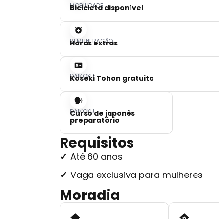
MOBILIDADE
Bicicleta disponível
REMUNERAÇÃO
Horas extras
DAIKOKU
Koseki Tohon gratuito
DAIKOKU
Curso de japonês
preparatório
Requisitos
Até 60 anos
Vaga exclusiva para mulheres
Moradia