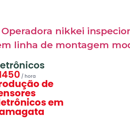
letrônicos
1450
rodução de
ensores
letrônicos em
amagata