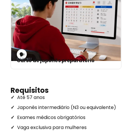
DAIKOKU
Curso de japonês preparatório
Requisitos
Até 57 anos
Japonês intermediário (N3 ou equivalente)
Exames médicos obrigatórios
Vaga exclusiva para mulheres