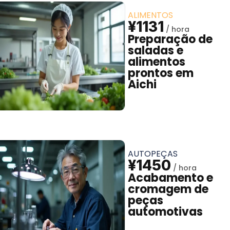
ALIMENTOS
¥1131
Preparação de
saladas e
alimentos
prontos em
Aichi
AUTOPEÇAS
¥1450
Acabamento e
cromagem de
peças
automotivas