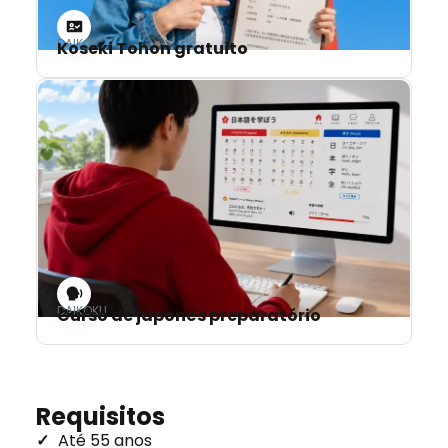
DAIKOKU
Koseki Tohon gratuito
DAIKOKU
Curso de japonês preparatório
Requisitos
Até 55 anos