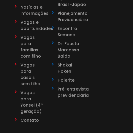
Brasil-Japão
Notícias e
informações
Planejamento
Previdenciário
Vagas e
oportunidades
Encontro
Semanal
Vagas
para
Dr. Fausto
famílias
Marcassa
com filho
Baldo
Vagas
Shakai
para
Hoken
casais
Holerite
sem filho
Pré-entrevista
Vagas
previdenciária
para
Yonsei (4ª
geração)
Contato