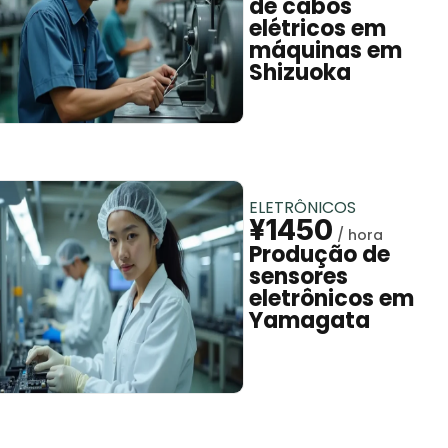
de cabos
elétricos em
máquinas em
Shizuoka
ELETRÔNICOS
¥1450
Produção de
sensores
eletrônicos em
Yamagata