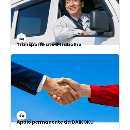
MOBILIDADE
Transporte até o trabalho
SUPORTE
Apoio permanente da DAIKOKU