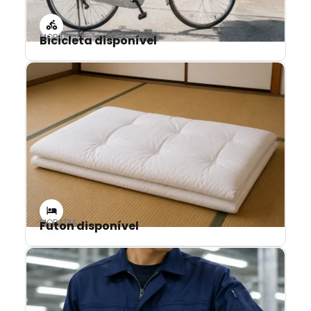
MOBILIDADE
Bicicleta disponível
MORADIA
Futon disponível