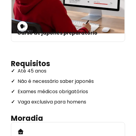
DAIKOKU
Curso de japonês preparatório
Requisitos
Até 45 anos
Não é necessário saber japonês
Exames médicos obrigatórios
Vaga exclusiva para homens
Moradia