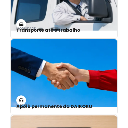
MOBILIDADE
Transporte até o trabalho
SUPORTE
Apoio permanente da DAIKOKU