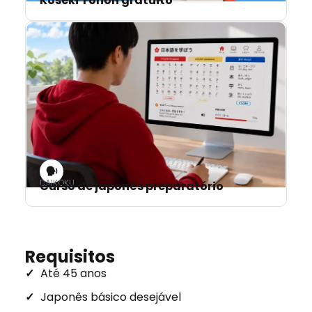
Koseki Tohon gratuito
DAIKOKU
Curso de japonês preparatório
Requisitos
Até 45 anos
Japonês básico desejável