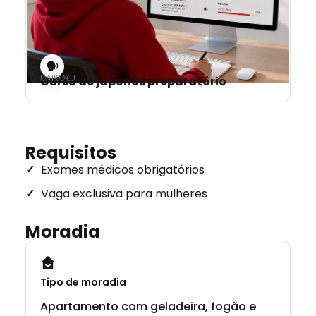
DAIKOKU
Curso de japonês preparatório
Requisitos
Exames médicos obrigatórios
Vaga exclusiva para mulheres
Moradia
Tipo de moradia
Apartamento com geladeira, fogão e