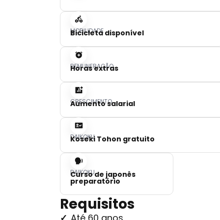
MOBILIDADE
Bicicleta disponível
REMUNERAÇÃO
Horas extras
CRESCIMENTO
Aumento salarial
DAIKOKU
Koseki Tohon gratuito
DAIKOKU
Curso de japonês
preparatório
Requisitos
Até 60 anos