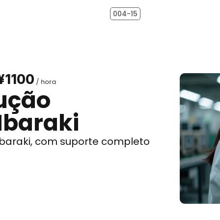
004-15
¥1100
ução
Ibaraki
Ibaraki, com suporte completo