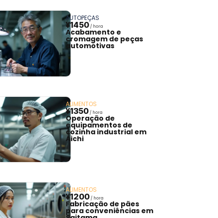
AUTOPEÇAS
¥1450
Acabamento e
cromagem de peças
automotivas
ALIMENTOS
¥1350
Operação de
equipamentos de
cozinha industrial em
Aichi
ALIMENTOS
¥1200
Fabricação de pães
para conveniências em
Saitama