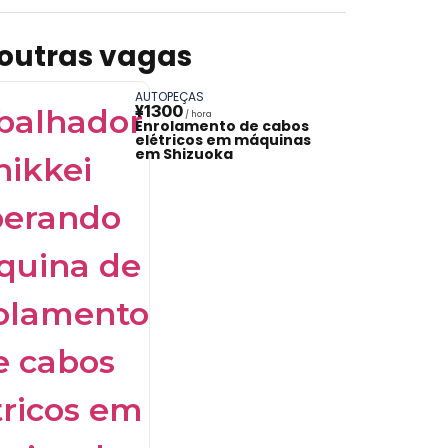
 outras vagas
AUTOPEÇAS
¥1300
Enrolamento de cabos
elétricos em máquinas
em Shizuoka