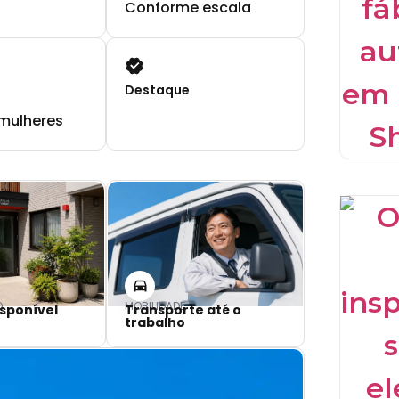
Conforme escala
Destaque
mulheres
O
MOBILIDADE
sponível
Transporte até o
trabalho