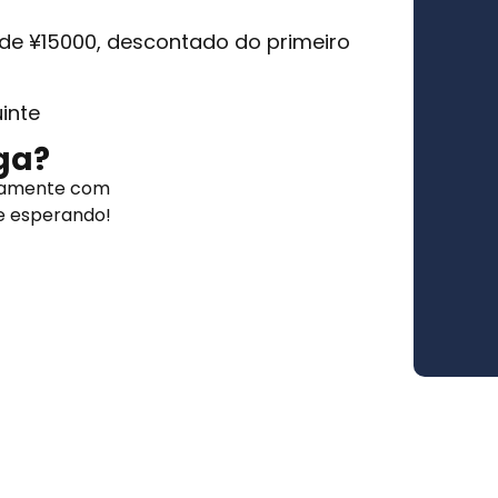
 de ¥15000, descontado do primeiro
inte
ga?
retamente com
e esperando!