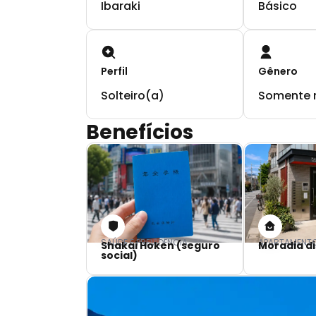
Ibaraki
Básico
Perfil
Gênero
Solteiro(a)
Somente 
Benefícios
SAÚDE E PREVIDÊNCIA
APARTAMENT
Shakai Hoken (seguro
Moradia di
social)