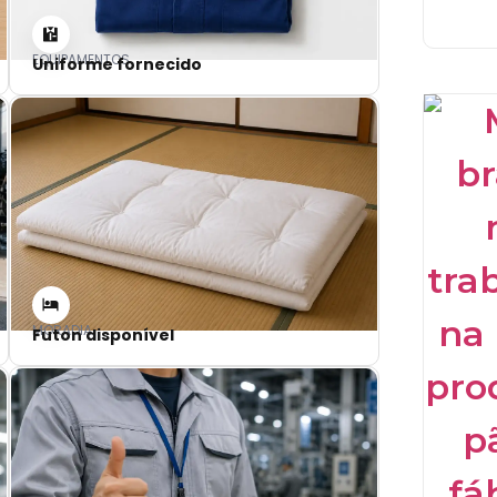
EQUIPAMENTOS
Uniforme fornecido
MORADIA
Futon disponível