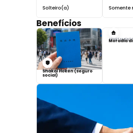
Solteiro(a)
Somente 
Benefícios
APARTAMENT
Moradia di
SAÚDE E PREVIDÊNCIA
Shakai Hoken (seguro
social)