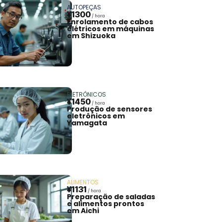
AUTOPEÇAS
¥1300
Enrolamento de cabos
elétricos em máquinas
em Shizuoka
ELETRÔNICOS
¥1450
Produção de sensores
eletrônicos em
Yamagata
ALIMENTOS
¥1131
Preparação de saladas
e alimentos prontos
em Aichi