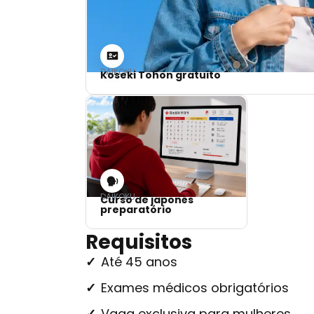
DAIKOKU
Koseki Tohon gratuito
DAIKOKU
Curso de japonês
preparatório
Requisitos
Até 45 anos
Exames médicos obrigatórios
Vaga exclusiva para mulheres