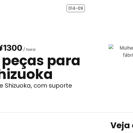
014-09
¥1300
peças para
hizuoka
 Shizuoka, com suporte
Veja