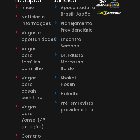
no Japão
Jurídica
Início
Aposentadoria
Brasil-Japão
Notícias e
informações
Planejamento
Previdenciário
Vagas e
oportunidades
Encontro
Semanal
Vagas
para
Dr. Fausto
famílias
Marcassa
com filho
Baldo
Vagas
Shakai
para
Hoken
casais
Holerite
sem filho
Pré-entrevista
Vagas
previdenciária
para
Yonsei (4ª
geração)
Contato