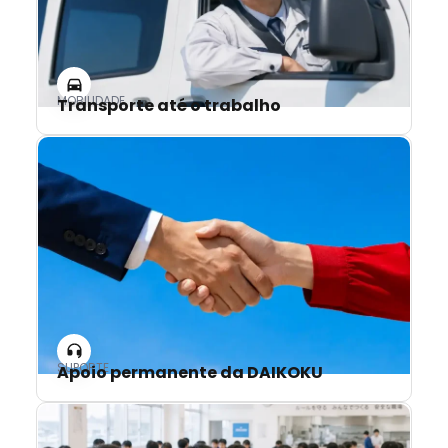
MOBILIDADE
Transporte até o trabalho
SUPORTE
Apoio permanente da DAIKOKU