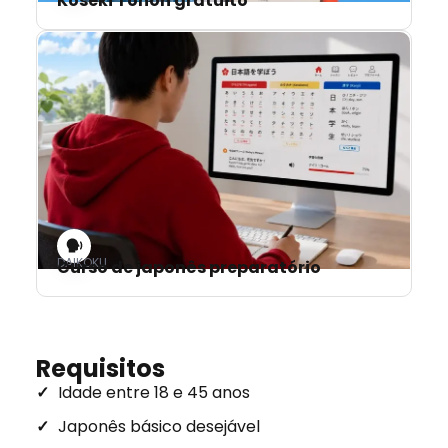
Koseki Tohon gratuito
DAIKOKU
Curso de japonês preparatório
Requisitos
Idade entre 18 e 45 anos
Japonês básico desejável