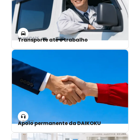
MOBILIDADE
Transporte até o trabalho
SUPORTE
Apoio permanente da DAIKOKU