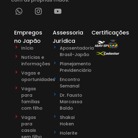
Empregos
Assessoria
Certificações
no Japão
Jurídica
Início
Aposentadoria
Brasil-Japão
Notícias e
informações
Planejamento
Previdenciário
Vagas e
oportunidades
Encontro
Semanal
Vagas
para
Dr. Fausto
famílias
Marcassa
com filho
Baldo
Vagas
Shakai
para
Hoken
casais
Holerite
sem filho