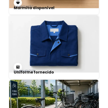
ALIMENTAÇÃO
Marmita disponível
EQUIPAMENTOS
Uniforme fornecido