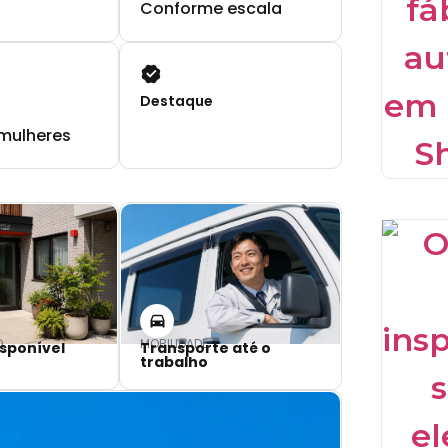
Conforme escala
Destaque
mulheres
O
MOBILIDADE
sponível
Transporte até o
trabalho