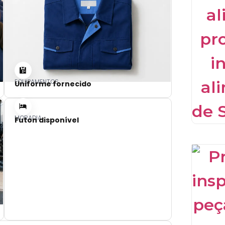
EQUIPAMENTOS
Uniforme fornecido
MORADIA
Futon disponível