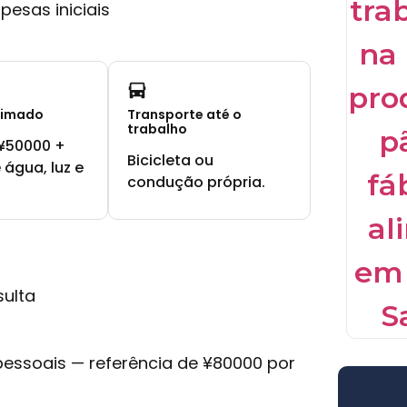
esas iniciais
timado
Transporte até o
trabalho
¥50000 +
Bicicleta ou
 água, luz e
condução própria.
sulta
 pessoais — referência de ¥80000 por