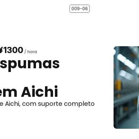
009-06
¥1300
espumas
s
em Aichi
 Aichi, com suporte completo