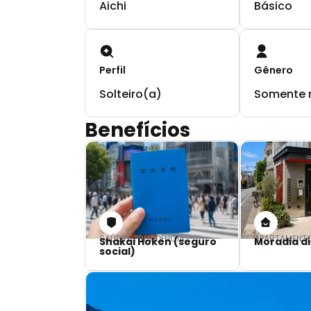
Aichi
Básico
Perfil
Gênero
Solteiro(a)
Somente 
Benefícios
SAÚDE E PREVIDÊNCIA
APARTAMENT
Shakai Hoken (seguro
Moradia di
social)