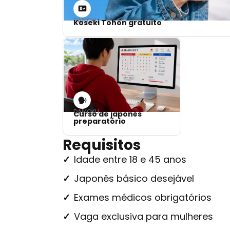
DAIKOKU
Koseki Tohon gratuito
DAIKOKU
Curso de japonês
preparatório
Requisitos
Idade entre 18 e 45 anos
Japonês básico desejável
Exames médicos obrigatórios
Vaga exclusiva para mulheres