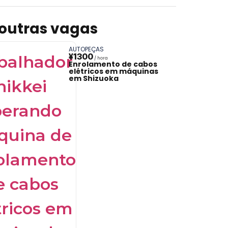
 outras vagas
AUTOPEÇAS
¥1300
Enrolamento de cabos
elétricos em máquinas
em Shizuoka