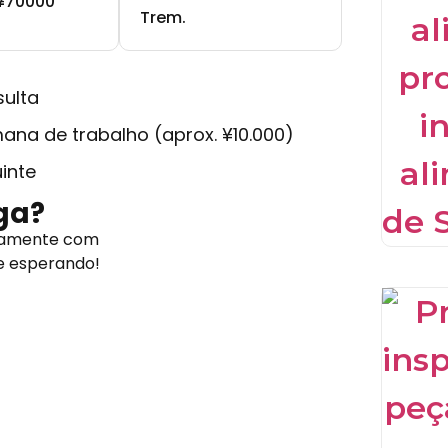
¥70000
Trem.
sulta
ana de trabalho (aprox. ¥10.000)
inte
ga?
retamente com
e esperando!