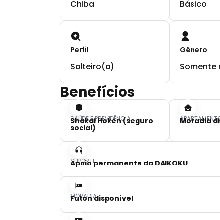
Chiba
Básico
Perfil
Gênero
Solteiro(a)
Somente 
Benefícios
SAÚDE E PREVIDÊNCIA
APARTAMENT
Shakai Hoken (seguro
Moradia di
social)
SUPORTE
Apoio permanente da DAIKOKU
MORADIA
Futon disponível