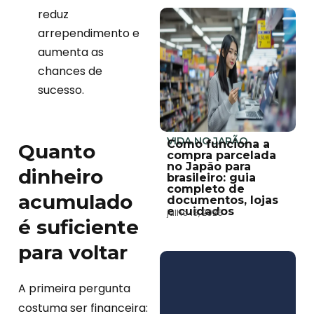
reduz
arrependimento e
aumenta as
chances de
sucesso.
VIDA NO JAPÃO
Como funciona a
Quanto
compra parcelada
no Japão para
dinheiro
brasileiro: guia
completo de
acumulado
documentos, lojas
e cuidados
julho 15, 2026
é suficiente
para voltar
A primeira pergunta
costuma ser financeira: