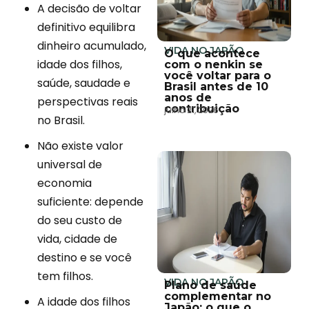
A decisão de voltar
definitivo equilibra
dinheiro acumulado,
VIDA NO JAPÃO
O que acontece
idade dos filhos,
com o nenkin se
você voltar para o
saúde, saudade e
Brasil antes de 10
anos de
perspectivas reais
contribuição
julho 21, 2026
no Brasil.
Não existe valor
universal de
economia
suficiente: depende
do seu custo de
vida, cidade de
destino e se você
tem filhos.
VIDA NO JAPÃO
Plano de saúde
complementar no
A idade dos filhos
Japão: o que o