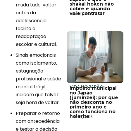
shakai hoken não
muda tudo: voltar
cobre e quando
antes da
vale contratar
julho 21, 2026
adolescência
facilita a
readaptação
escolar e cultural.
Sinais emocionais
como isolamento,
estagnação
profissional e saúde
mental frágil
VIDA NO JAPÃO
Imposto municipal
no Japão
indicam que talvez
(juminzei): por que
seja hora de voltar.
não desconta no
primeiro ano e
como funciona no
Preparar o retorno
holerite
julho 21, 2026
com antecedência
e testar a decisão