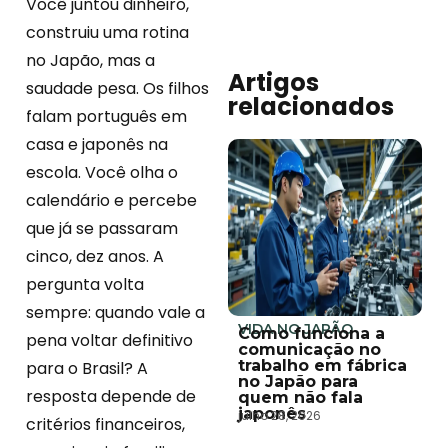
Você juntou dinheiro,
construiu uma rotina
no Japão, mas a
Artigos
saudade pesa. Os filhos
relacionados
falam português em
casa e japonês na
escola. Você olha o
calendário e percebe
que já se passaram
cinco, dez anos. A
pergunta volta
sempre: quando vale a
VIDA NO JAPÃO
Como funciona a
pena voltar definitivo
comunicação no
trabalho em fábrica
para o Brasil? A
no Japão para
resposta depende de
quem não fala
japonês
julho 28, 2026
critérios financeiros,