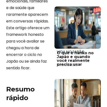
emocionais, familiares
e de saúde que
raramente aparecem
em conversas rápidas.
Este artigo oferece um
framework honesto
para você avaliar se
chegou a hora de
VIDA NO JAPÃO
O que é hanko no
encerrar o ciclo no
Japão e quando
você realmente
Japão ou se ainda faz
precisa usar
julho 28, 2026
sentido ficar.
Resumo
rápido